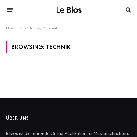
Le Bios
Home
»
Category: "Technik"
BROWSING:
TECHNIK
ÜBER UNS
lebios ist die führende Online-Publikation für Musiknachrichten,