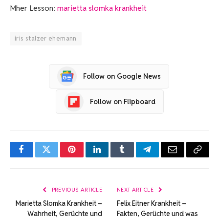
Mher Lesson:
marietta slomka krankheit
iris stalzer ehemann
Follow on Google News
Follow on Flipboard
Facebook
Twitter
Pinterest
LinkedIn
Tumblr
Telegram
Email
Copy
Link
PREVIOUS ARTICLE
NEXT ARTICLE
Marietta Slomka Krankheit –
Felix Eitner Krankheit –
Wahrheit, Gerüchte und
Fakten, Gerüchte und was