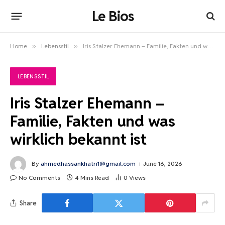
Le Bios
Home
»
Lebensstil
»
Iris Stalzer Ehemann – Familie, Fakten und was wirklich bekannt ist
LEBENSSTIL
Iris Stalzer Ehemann –
Familie, Fakten und was
wirklich bekannt ist
By
ahmedhassankhatri1@gmail.com
June 16, 2026
No Comments
4 Mins Read
0
Views
Share