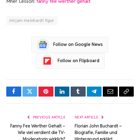
Mher Lesson:
fanny fee werther gehalt
mirjam meinhardt figur
Follow on Google News
Follow on Flipboard
Facebook
Twitter
Pinterest
LinkedIn
Tumblr
Telegram
Email
Copy
Link
PREVIOUS ARTICLE
NEXT ARTICLE
Fanny Fee Werther Gehalt –
Florian John Buchardt –
Wie viel verdient die TV-
Biografie, Familie und
Moderatorin wirklich?
Hintergrund erklärt