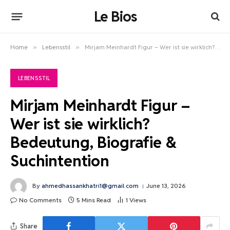
Le Bios
Home
»
Lebensstil
»
Mirjam Meinhardt Figur – Wer ist sie wirklich? Bedeutung, Biografie & Suchintention
LEBENSSTIL
Mirjam Meinhardt Figur –
Wer ist sie wirklich?
Bedeutung, Biografie &
Suchintention
By
ahmedhassankhatri1@gmail.com
June 13, 2026
No Comments
5 Mins Read
1
Views
Share